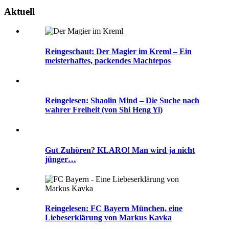
Aktuell
Reingeschaut: Der Magier im Kreml – Ein
meisterhaftes, packendes Machtepos
Reingelesen: Shaolin Mind – Die Suche nach
wahrer Freiheit (von Shi Heng Yi)
Gut Zuhören? KLARO! Man wird ja nicht
jünger…
Reingelesen: FC Bayern München, eine
Liebeserklärung von Markus Kavka