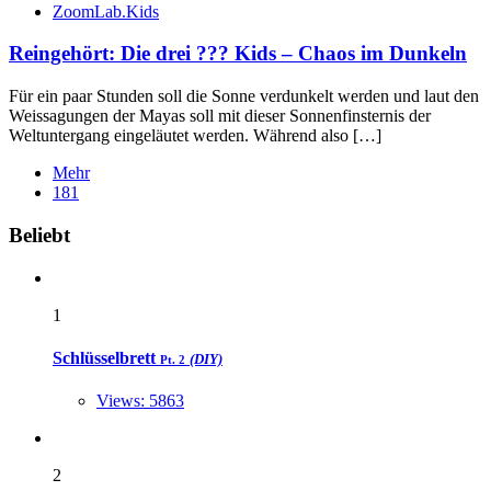
ZoomLab.Kids
Reingehört: Die drei ??? Kids – Chaos im Dunkeln
Für ein paar Stunden soll die Sonne verdunkelt werden und laut den
Weissagungen der Mayas soll mit dieser Sonnenfinsternis der
Weltuntergang eingeläutet werden. Während also […]
Mehr
181
Widgets
Beliebt
1
Schlüsselbrett
(DIY)
Pt. 2
Views: 5863
2