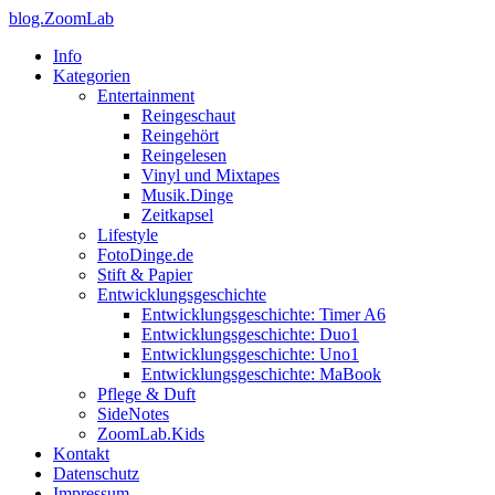
blog.ZoomLab
Info
Kategorien
Entertainment
Reingeschaut
Reingehört
Reingelesen
Vinyl und Mixtapes
Musik.Dinge
Zeitkapsel
Lifestyle
FotoDinge.de
Stift & Papier
Entwicklungsgeschichte
Entwicklungsgeschichte: Timer A6
Entwicklungsgeschichte: Duo1
Entwicklungsgeschichte: Uno1
Entwicklungsgeschichte: MaBook
Pflege & Duft
SideNotes
ZoomLab.Kids
Kontakt
Datenschutz
Impressum