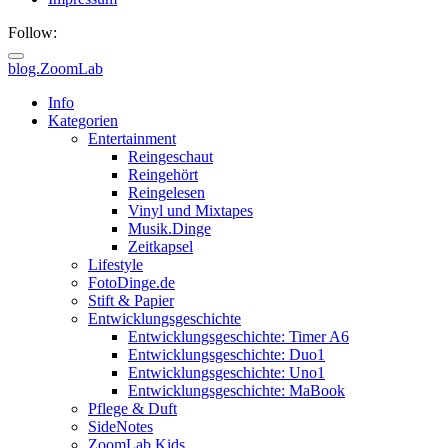
Follow:
blog.ZoomLab
ZoomLab
Info
Kategorien
//
Entertainment
Reingeschaut
pers.
Reingehört
Reingelesen
Blog
Vinyl und Mixtapes
Musik.Dinge
Zeitkapsel
Lifestyle
FotoDinge.de
Stift & Papier
Entwicklungsgeschichte
Entwicklungsgeschichte: Timer A6
Entwicklungsgeschichte: Duo1
Entwicklungsgeschichte: Uno1
Entwicklungsgeschichte: MaBook
Pflege & Duft
SideNotes
ZoomLab.Kids