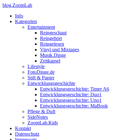
blog.ZoomLab
Info
Kategorien
Entertainment
Reingeschaut
Reingehört
Reingelesen
Vinyl und Mixtapes
Musik.Dinge
Zeitkapsel
Lifestyle
FotoDinge.de
Stift & Papier
Entwicklungsgeschichte
Entwicklungsgeschichte: Timer A6
Entwicklungsgeschichte: Duo1
Entwicklungsgeschichte: Uno1
Entwicklungsgeschichte: MaBook
Pflege & Duft
SideNotes
ZoomLab.Kids
Kontakt
Datenschutz
Impressum