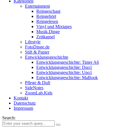
Kategorien
Entertainment
Reingeschaut
Reingehört
Reingelesen
Vinyl und Mixtapes
Musik.Dinge
Zeitkapsel
Lifestyle
FotoDinge.de
Stift & Papier
Entwicklungsgeschichte
Entwicklungsgeschichte: Timer A6
Entwicklungsgeschichte: Duo1
Entwicklungsgeschichte: Uno1
Entwicklungsgeschichte: MaBook
Pflege & Duft
SideNotes
ZoomLab.Kids
Kontakt
Datenschutz
Impressum
Search: