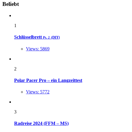
Widgets
Beliebt
1
Schlüsselbrett
(DIY)
Pt. 2
Views: 5869
2
Polar Pacer Pro – ein Langzeittest
Views: 5772
3
Radreise 2024 (FFM – MS)