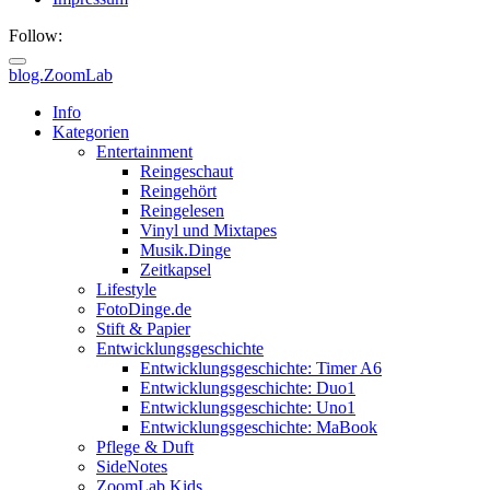
Follow:
blog.ZoomLab
ZoomLab
Info
Kategorien
//
Entertainment
Reingeschaut
pers.
Reingehört
Reingelesen
Blog
Vinyl und Mixtapes
Musik.Dinge
Zeitkapsel
Lifestyle
FotoDinge.de
Stift & Papier
Entwicklungsgeschichte
Entwicklungsgeschichte: Timer A6
Entwicklungsgeschichte: Duo1
Entwicklungsgeschichte: Uno1
Entwicklungsgeschichte: MaBook
Pflege & Duft
SideNotes
ZoomLab.Kids