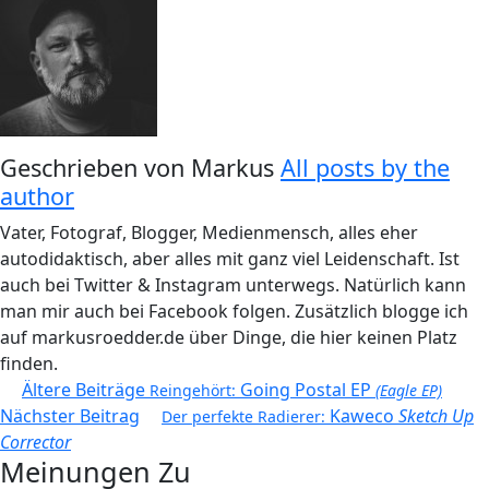
Geschrieben von
Markus
All posts by the
author
Vater, Fotograf, Blogger, Medienmensch, alles eher
autodidaktisch, aber alles mit ganz viel Leidenschaft. Ist
auch bei Twitter & Instagram unterwegs. Natürlich kann
man mir auch bei Facebook folgen. Zusätzlich blogge ich
auf markusroedder.de über Dinge, die hier keinen Platz
finden.
Beitragsnavigation
Ältere Beiträge
Going Postal EP
Reingehört:
(Eagle EP)
Nächster Beitrag
Kaweco
Sketch Up
Der perfekte Radierer:
Corrector
Meinungen Zu