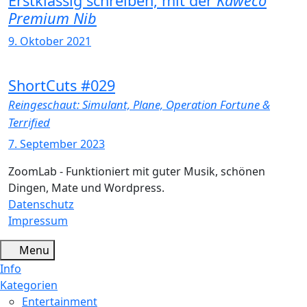
Erstklassig schreiben, mit der
Kaweco
Premium Nib
9. Oktober 2021
ShortCuts #029
Reingeschaut: Simulant, Plane, Operation Fortune &
Terrified
7. September 2023
ZoomLab - Funktioniert mit guter Musik, schönen
Dingen, Mate und Wordpress.
Datenschutz
Impressum
Menu
Info
Kategorien
Entertainment