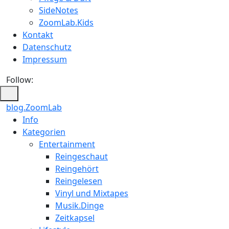
SideNotes
ZoomLab.Kids
Kontakt
Datenschutz
Impressum
Follow:
blog.ZoomLab
ZoomLab
Info
Kategorien
//
Entertainment
pers.
Reingeschaut
Reingehört
Blog
Reingelesen
Vinyl und Mixtapes
Musik.Dinge
Zeitkapsel