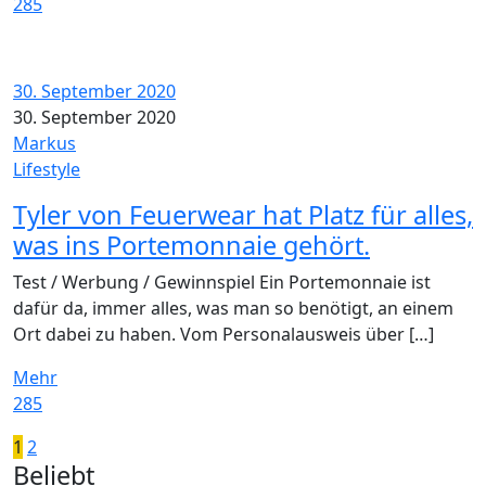
285
30. September 2020
30. September 2020
Markus
Lifestyle
Tyler von Feuerwear hat Platz für alles,
was ins Portemonnaie gehört.
Test / Werbung / Gewinnspiel Ein Portemonnaie ist
dafür da, immer alles, was man so benötigt, an einem
Ort dabei zu haben. Vom Personalausweis über […]
Mehr
285
Seitennummerierung
Ältere
1
2
Widgets
Beliebt
Posts
der