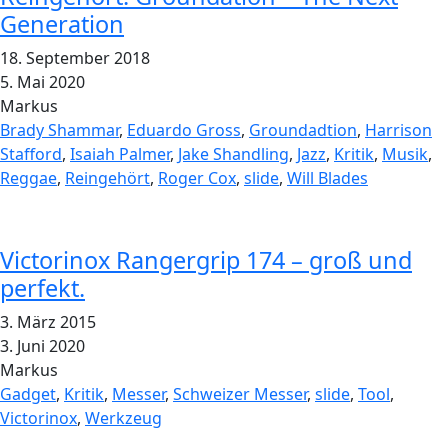
Generation
18. September 2018
5. Mai 2020
Markus
Brady Shammar
,
Eduardo Gross
,
Groundadtion
,
Harrison
Stafford
,
Isaiah Palmer
,
Jake Shandling
,
Jazz
,
Kritik
,
Musik
,
Reggae
,
Reingehört
,
Roger Cox
,
slide
,
Will Blades
Victorinox Rangergrip 174 – groß und
perfekt.
3. März 2015
3. Juni 2020
Markus
Gadget
,
Kritik
,
Messer
,
Schweizer Messer
,
slide
,
Tool
,
Victorinox
,
Werkzeug