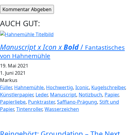
AUCH GUT:
Manuscript x Icon x
Bold
/
Fantastisches
von Hahnemühle
19. Mai 2021
1. Juni 2021
Markus
Füller
,
Hahnemühle
,
Hochwertig
,
Iconic
,
Kugelschreiber
,
Künstlerpapier
,
Leder
,
Manuscript
,
Notizbuch
,
Papier
,
Papierliebe
,
Punktraster
,
Saffiano-Prägung
,
Stift und
Papier
,
Tintenroller
,
Wasserzeichen
Reingehört: Groundation – The Next