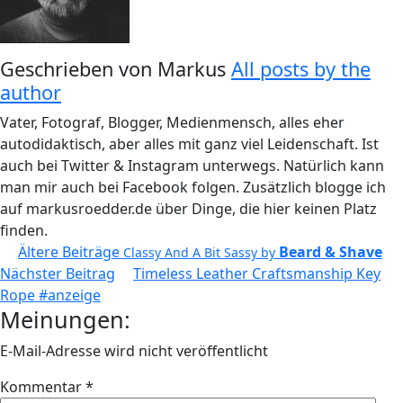
Geschrieben von
Markus
All posts by the
author
Vater, Fotograf, Blogger, Medienmensch, alles eher
autodidaktisch, aber alles mit ganz viel Leidenschaft. Ist
auch bei Twitter & Instagram unterwegs. Natürlich kann
man mir auch bei Facebook folgen. Zusätzlich blogge ich
auf markusroedder.de über Dinge, die hier keinen Platz
finden.
Beitragsnavigation
Ältere Beiträge
Beard & Shave
Classy And A Bit Sassy by
Nächster Beitrag
Timeless Leather Craftsmanship Key
Rope #anzeige
Meinungen:
E-Mail-Adresse wird nicht veröffentlicht
Kommentar
*