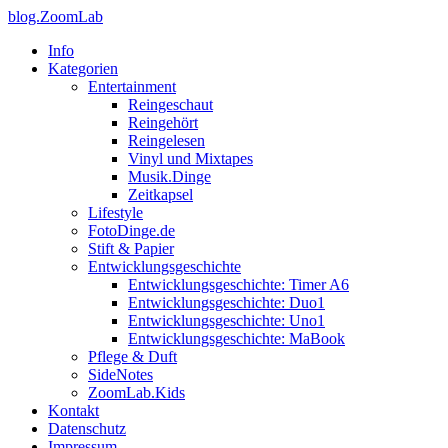
blog.ZoomLab
Info
Kategorien
Entertainment
Reingeschaut
Reingehört
Reingelesen
Vinyl und Mixtapes
Musik.Dinge
Zeitkapsel
Lifestyle
FotoDinge.de
Stift & Papier
Entwicklungsgeschichte
Entwicklungsgeschichte: Timer A6
Entwicklungsgeschichte: Duo1
Entwicklungsgeschichte: Uno1
Entwicklungsgeschichte: MaBook
Pflege & Duft
SideNotes
ZoomLab.Kids
Kontakt
Datenschutz
Impressum