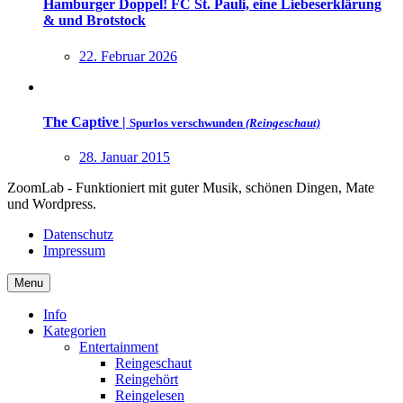
Hamburger Doppel! FC St. Pauli, eine Liebeserklärung
& und Brotstock
22. Februar 2026
The Captive |
Spurlos verschwunden
(Reingeschaut)
28. Januar 2015
ZoomLab - Funktioniert mit guter Musik, schönen Dingen, Mate
und Wordpress.
Datenschutz
Impressum
Menu
Info
Kategorien
Entertainment
Reingeschaut
Reingehört
Reingelesen