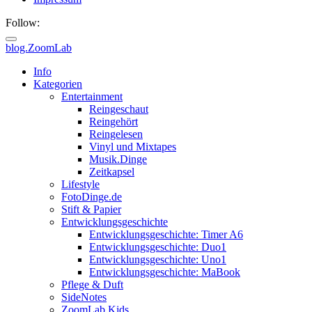
Follow:
blog.ZoomLab
ZoomLab
Info
Kategorien
//
Entertainment
Reingeschaut
pers.
Reingehört
Reingelesen
Blog
Vinyl und Mixtapes
Musik.Dinge
Zeitkapsel
Lifestyle
FotoDinge.de
Stift & Papier
Entwicklungsgeschichte
Entwicklungsgeschichte: Timer A6
Entwicklungsgeschichte: Duo1
Entwicklungsgeschichte: Uno1
Entwicklungsgeschichte: MaBook
Pflege & Duft
SideNotes
ZoomLab.Kids