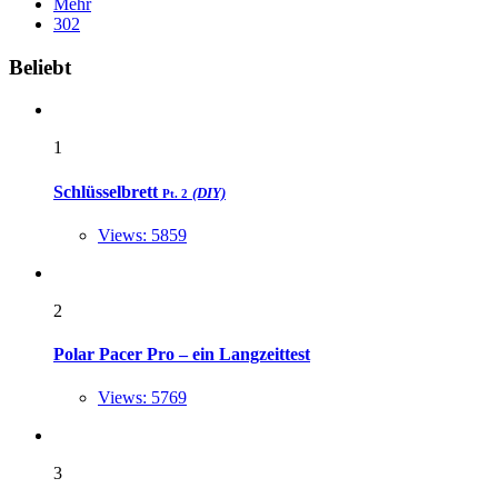
Mehr
302
Widgets
Beliebt
1
Schlüsselbrett
(DIY)
Pt. 2
Views: 5859
2
Polar Pacer Pro – ein Langzeittest
Views: 5769
3