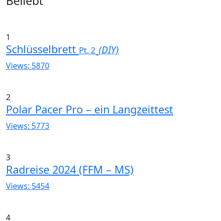
Widgets
Beliebt
1
Schlüsselbrett
(DIY)
Pt. 2
Views: 5870
2
Polar Pacer Pro – ein Langzeittest
Views: 5773
3
Radreise 2024 (FFM – MS)
Views: 5454
4