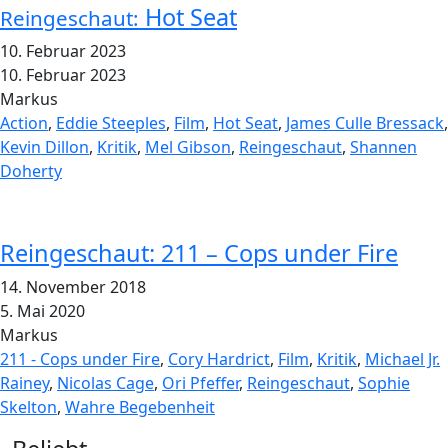
Hot Seat
Reingeschaut:
10. Februar 2023
10. Februar 2023
Markus
Action
,
Eddie Steeples
,
Film
,
Hot Seat
,
James Culle Bressack
,
Kevin Dillon
,
Kritik
,
Mel Gibson
,
Reingeschaut
,
Shannen
Doherty
Reingeschaut: 211 – Cops under Fire
14. November 2018
5. Mai 2020
Markus
211 - Cops under Fire
,
Cory Hardrict
,
Film
,
Kritik
,
Michael Jr.
Rainey
,
Nicolas Cage
,
Ori Pfeffer
,
Reingeschaut
,
Sophie
Skelton
,
Wahre Begebenheit