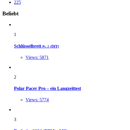
225
Widgets
Beliebt
1
Schlüsselbrett
(DIY)
Pt. 2
Views: 5871
2
Polar Pacer Pro – ein Langzeittest
Views: 5774
3