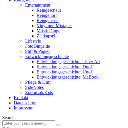
Entertainment
Reingeschaut
Reingehört
Reingelesen
Vinyl und Mixtapes
Musik.Dinge
Zeitkapsel
Lifestyle
FotoDinge.de
Stift & Papier
Entwicklungsgeschichte
Entwicklungsgeschichte: Timer A6
Entwicklungsgeschichte: Duo1
Entwicklungsgeschichte: Uno1
Entwicklungsgeschichte: MaBook
Pflege & Duft
SideNotes
ZoomLab.Kids
Kontakt
Datenschutz
Impressum
Search: