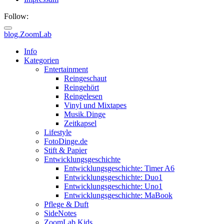
Follow:
blog.ZoomLab
ZoomLab
Info
Kategorien
//
Entertainment
Reingeschaut
pers.
Reingehört
Reingelesen
Blog
Vinyl und Mixtapes
Musik.Dinge
Zeitkapsel
Lifestyle
FotoDinge.de
Stift & Papier
Entwicklungsgeschichte
Entwicklungsgeschichte: Timer A6
Entwicklungsgeschichte: Duo1
Entwicklungsgeschichte: Uno1
Entwicklungsgeschichte: MaBook
Pflege & Duft
SideNotes
ZoomLab.Kids