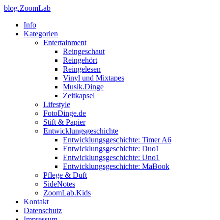
blog.ZoomLab
Info
Kategorien
Entertainment
Reingeschaut
Reingehört
Reingelesen
Vinyl und Mixtapes
Musik.Dinge
Zeitkapsel
Lifestyle
FotoDinge.de
Stift & Papier
Entwicklungsgeschichte
Entwicklungsgeschichte: Timer A6
Entwicklungsgeschichte: Duo1
Entwicklungsgeschichte: Uno1
Entwicklungsgeschichte: MaBook
Pflege & Duft
SideNotes
ZoomLab.Kids
Kontakt
Datenschutz
Impressum