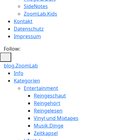
SideNotes
ZoomLab.Kids
Kontakt
Datenschutz
Impressum
Follow:
blog.ZoomLab
ZoomLab
Info
Kategorien
//
Entertainment
pers.
Reingeschaut
Reingehört
Blog
Reingelesen
Vinyl und Mixtapes
Musik.Dinge
Zeitkapsel