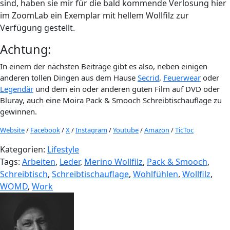
sind, haben sie mir für die bald kommende Verlosung hier
im ZoomLab ein Exemplar mit hellem Wollfilz zur
Verfügung gestellt.
Achtung:
In einem der nächsten Beiträge gibt es also, neben einigen
anderen tollen Dingen aus dem Hause
Secrid
,
Feuerwear
oder
Legendär
und dem ein oder anderen guten Film auf DVD oder
Bluray, auch eine Moira Pack & Smooch Schreibtischauflage zu
gewinnen.
Website
/
Facebook
/
X
/
Instagram
/
Youtube
/
Amazon
/
TicToc
Kategorien:
Lifestyle
Tags:
Arbeiten
,
Leder
,
Merino Wollfilz
,
Pack & Smooch
,
Schreibtisch
,
Schreibtischauflage
,
Wohlfühlen
,
Wollfilz
,
WOMD
,
Work