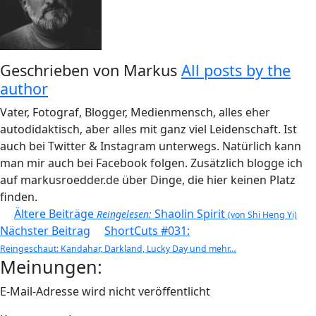
Geschrieben von
Markus
All posts by the
author
Vater, Fotograf, Blogger, Medienmensch, alles eher
autodidaktisch, aber alles mit ganz viel Leidenschaft. Ist
auch bei Twitter & Instagram unterwegs. Natürlich kann
man mir auch bei Facebook folgen. Zusätzlich blogge ich
auf markusroedder.de über Dinge, die hier keinen Platz
finden.
Beitragsnavigation
Ältere Beiträge
Shaolin Spirit
Reingelesen:
(von Shi Heng Yi)
Nächster Beitrag
ShortCuts #031:
Reingeschaut: Kandahar, Darkland, Lucky Day und mehr…
Meinungen:
E-Mail-Adresse wird nicht veröffentlicht