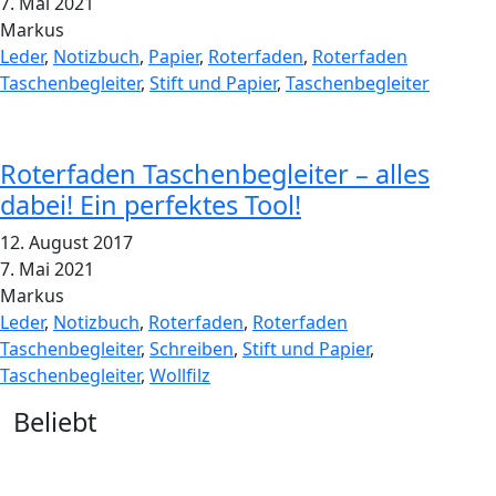
7. Mai 2021
Markus
Leder
,
Notizbuch
,
Papier
,
Roterfaden
,
Roterfaden
Taschenbegleiter
,
Stift und Papier
,
Taschenbegleiter
Roterfaden Taschenbegleiter – alles
dabei! Ein perfektes Tool!
12. August 2017
7. Mai 2021
Markus
Leder
,
Notizbuch
,
Roterfaden
,
Roterfaden
Taschenbegleiter
,
Schreiben
,
Stift und Papier
,
Taschenbegleiter
,
Wollfilz
Widgets
Beliebt