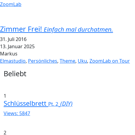
ZoomLab
Zimmer Frei!
Einfach mal durchatmen.
31. Juli 2016
13. Januar 2025
Markus
Elmastudio
,
Persönliches
,
Theme
,
Uku
,
ZoomLab on Tour
Widgets
Beliebt
1
Schlüsselbrett
(DIY)
Pt. 2
Views: 5847
2