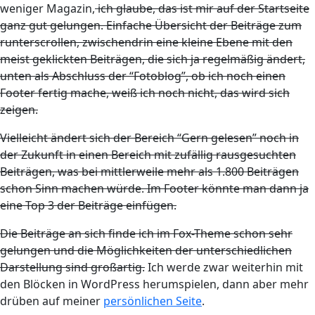
weniger Magazin,
ich glaube, das ist mir auf der Startseite
ganz gut gelungen. Einfache Übersicht der Beiträge zum
runterscrollen, zwischendrin eine kleine Ebene mit den
meist geklickten Beiträgen, die sich ja regelmäßig ändert,
unten als Abschluss der “Fotoblog”, ob ich noch einen
Footer fertig mache, weiß ich noch nicht, das wird sich
zeigen.
Vielleicht ändert sich der Bereich “Gern gelesen” noch in
der Zukunft in einen Bereich mit zufällig rausgesuchten
Beiträgen, was bei mittlerweile mehr als 1.800 Beiträgen
schon Sinn machen würde. Im Footer könnte man dann ja
eine Top 3 der Beiträge einfügen.
Die Beiträge an sich finde ich im Fox-Theme schon sehr
gelungen und die Möglichkeiten der unterschiedlichen
Darstellung sind großartig.
Ich werde zwar weiterhin mit
den Blöcken in WordPress herumspielen, dann aber mehr
drüben auf meiner
persönlichen Seite
.