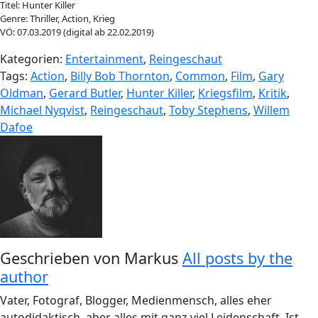
Titel: Hunter Killer
Genre: Thriller, Action, Krieg
VÖ: 07.03.2019 (digital ab 22.02.2019)
Kategorien:
Entertainment
,
Reingeschaut
Tags:
Action
,
Billy Bob Thornton
,
Common
,
Film
,
Gary
Oldman
,
Gerard Butler
,
Hunter Killer
,
Kriegsfilm
,
Kritik
,
Michael Nyqvist
,
Reingeschaut
,
Toby Stephens
,
Willem
Dafoe
Geschrieben von
Markus
All posts by the
author
Vater, Fotograf, Blogger, Medienmensch, alles eher
autodidaktisch, aber alles mit ganz viel Leidenschaft. Ist