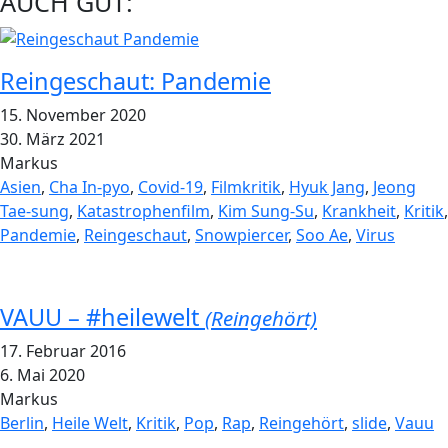
AUCH GUT:
Reingeschaut: Pandemie
15. November 2020
30. März 2021
Markus
Asien
,
Cha In-pyo
,
Covid-19
,
Filmkritik
,
Hyuk Jang
,
Jeong
Tae-sung
,
Katastrophenfilm
,
Kim Sung-Su
,
Krankheit
,
Kritik
,
Pandemie
,
Reingeschaut
,
Snowpiercer
,
Soo Ae
,
Virus
VAUU – #heilewelt
(Reingehört)
17. Februar 2016
6. Mai 2020
Markus
Berlin
,
Heile Welt
,
Kritik
,
Pop
,
Rap
,
Reingehört
,
slide
,
Vauu