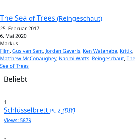
The Sea
Trees
of
(Reingeschaut)
25. Februar 2017
6. Mai 2020
Markus
Film
,
Gus van Sant
,
Jordan Gavaris
,
Ken Watanabe
,
Kritik
,
Matthew McConaughey
,
Naomi Watts
,
Reingeschaut
,
The
Sea of Trees
Widgets
Beliebt
1
Schlüsselbrett
(DIY)
Pt. 2
Views: 5879