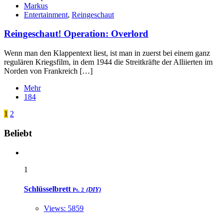
Markus
Entertainment
,
Reingeschaut
Reingeschaut! Operation: Overlord
Wenn man den Klappentext liest, ist man in zuerst bei einem ganz
regulären Kriegsfilm, in dem 1944 die Streitkräfte der Alliierten im
Norden von Frankreich […]
Mehr
184
Seitennummerierung
Ältere
1
2
Posts
der
Widgets
Beliebt
Beiträge
1
Schlüsselbrett
(DIY)
Pt. 2
Views: 5859