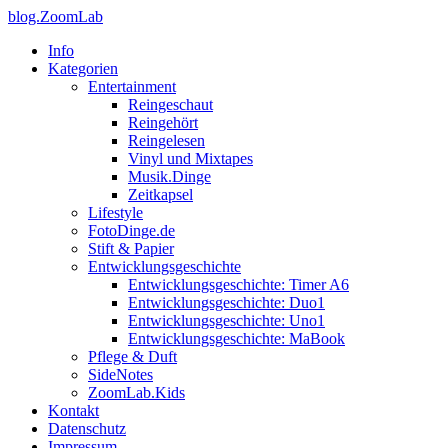
blog.ZoomLab
Info
Kategorien
Entertainment
Reingeschaut
Reingehört
Reingelesen
Vinyl und Mixtapes
Musik.Dinge
Zeitkapsel
Lifestyle
FotoDinge.de
Stift & Papier
Entwicklungsgeschichte
Entwicklungsgeschichte: Timer A6
Entwicklungsgeschichte: Duo1
Entwicklungsgeschichte: Uno1
Entwicklungsgeschichte: MaBook
Pflege & Duft
SideNotes
ZoomLab.Kids
Kontakt
Datenschutz
Impressum