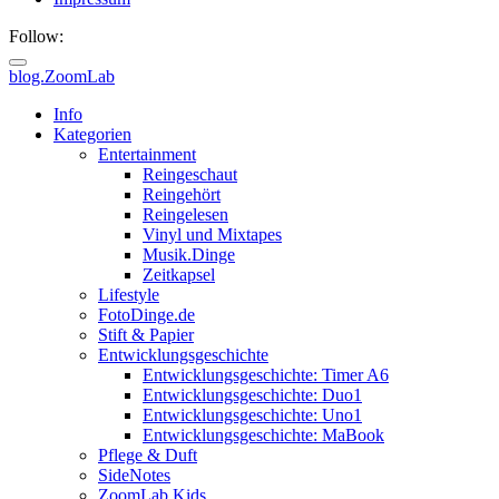
Follow:
blog.ZoomLab
ZoomLab
Info
Kategorien
//
Entertainment
Reingeschaut
pers.
Reingehört
Reingelesen
Blog
Vinyl und Mixtapes
Musik.Dinge
Zeitkapsel
Lifestyle
FotoDinge.de
Stift & Papier
Entwicklungsgeschichte
Entwicklungsgeschichte: Timer A6
Entwicklungsgeschichte: Duo1
Entwicklungsgeschichte: Uno1
Entwicklungsgeschichte: MaBook
Pflege & Duft
SideNotes
ZoomLab.Kids