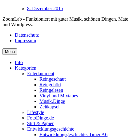
8. Dezember 2015
ZoomLab - Funktioniert mit guter Musik, schönen Dingen, Mate
und Wordpress.
Datenschutz
Impressum
Menu
Info
Kategorien
Entertainment
Reingeschaut
Reingehört
Reingelesen
Vinyl und Mixtapes
Musik.Dinge
Zeitkapsel
Lifestyle
FotoDinge.de
Stift & Papier
Entwicklungsgeschichte
Entwicklungsgeschichte: Timer A6