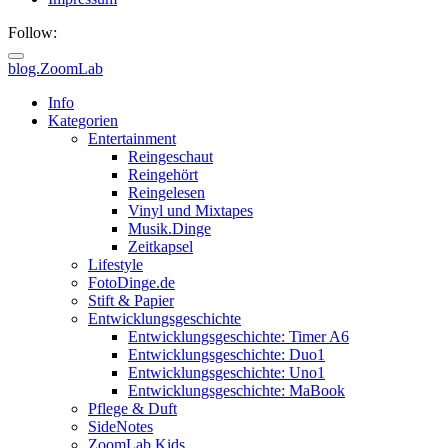
Follow:
blog.ZoomLab
ZoomLab
Info
Kategorien
//
Entertainment
Reingeschaut
pers.
Reingehört
Reingelesen
Blog
Vinyl und Mixtapes
Musik.Dinge
Zeitkapsel
Lifestyle
FotoDinge.de
Stift & Papier
Entwicklungsgeschichte
Entwicklungsgeschichte: Timer A6
Entwicklungsgeschichte: Duo1
Entwicklungsgeschichte: Uno1
Entwicklungsgeschichte: MaBook
Pflege & Duft
SideNotes
ZoomLab.Kids