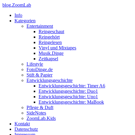
blog.ZoomLab
Info
Kategorien
Entertainment
Reingeschaut
Reingehört
Reingelesen
Vinyl und Mixtapes
Musik.Dinge
Zeitkapsel
Lifestyle
FotoDinge.de
Stift & Papier
Entwicklungsgeschichte
Entwicklungsgeschichte: Timer A6
Entwicklungsgeschichte: Duo1
Entwicklungsgeschichte: Uno1
Entwicklungsgeschichte: MaBook
Pflege & Duft
SideNotes
ZoomLab.Kids
Kontakt
Datenschutz
Impressum