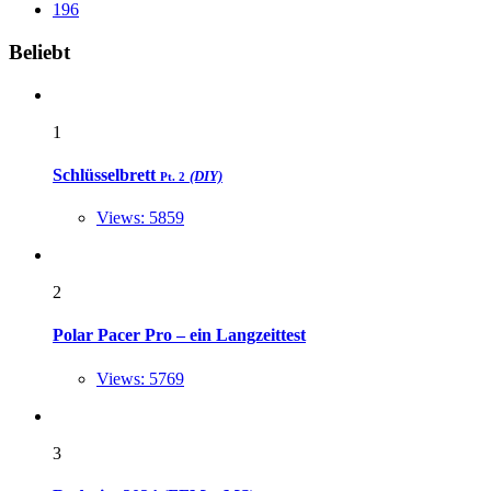
196
Widgets
Beliebt
1
Schlüsselbrett
(DIY)
Pt. 2
Views: 5859
2
Polar Pacer Pro – ein Langzeittest
Views: 5769
3