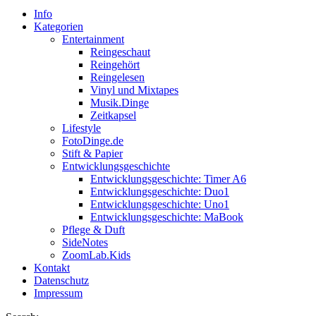
Info
Kategorien
Entertainment
Reingeschaut
Reingehört
Reingelesen
Vinyl und Mixtapes
Musik.Dinge
Zeitkapsel
Lifestyle
FotoDinge.de
Stift & Papier
Entwicklungsgeschichte
Entwicklungsgeschichte: Timer A6
Entwicklungsgeschichte: Duo1
Entwicklungsgeschichte: Uno1
Entwicklungsgeschichte: MaBook
Pflege & Duft
SideNotes
ZoomLab.Kids
Kontakt
Datenschutz
Impressum