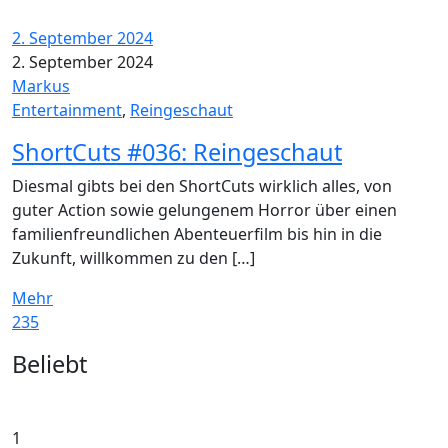
2. September 2024
2. September 2024
Markus
Entertainment
,
Reingeschaut
ShortCuts #036: Reingeschaut
Diesmal gibts bei den ShortCuts wirklich alles, von
guter Action sowie gelungenem Horror über einen
familienfreundlichen Abenteuerfilm bis hin in die
Zukunft, willkommen zu den […]
Mehr
235
Widgets
Beliebt
1