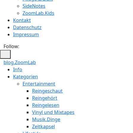
SideNotes
ZoomLab.Kids
Kontakt
Datenschutz
Impressum
Follow:
blog.ZoomLab
ZoomLab
Info
Kategorien
//
Entertainment
pers.
Reingeschaut
Reingehört
Blog
Reingelesen
Vinyl und Mixtapes
Musik.Dinge
Zeitkapsel