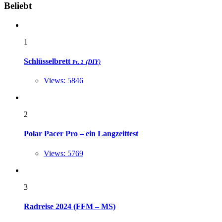
Widgets
Beliebt
1
Schlüsselbrett
(DIY)
Pt. 2
Views: 5846
2
Polar Pacer Pro – ein Langzeittest
Views: 5769
3
Radreise 2024 (FFM – MS)