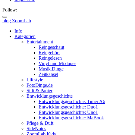
Follow:
blog.ZoomLab
ZoomLab
Info
Kategorien
//
Entertainment
Reingeschaut
pers.
Reingehört
Reingelesen
Blog
Vinyl und Mixtapes
Musik.Dinge
Zeitkapsel
Lifestyle
FotoDinge.de
Stift & Papier
Entwicklungsgeschichte
Entwicklungsgeschichte: Timer A6
Entwicklungsgeschichte: Duo1
Entwicklungsgeschichte: Uno1
Entwicklungsgeschichte: MaBook
Pflege & Duft
SideNotes
ZoomLab.Kids