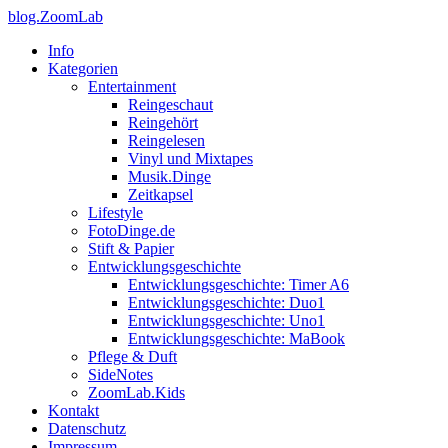
blog.ZoomLab
Info
Kategorien
Entertainment
Reingeschaut
Reingehört
Reingelesen
Vinyl und Mixtapes
Musik.Dinge
Zeitkapsel
Lifestyle
FotoDinge.de
Stift & Papier
Entwicklungsgeschichte
Entwicklungsgeschichte: Timer A6
Entwicklungsgeschichte: Duo1
Entwicklungsgeschichte: Uno1
Entwicklungsgeschichte: MaBook
Pflege & Duft
SideNotes
ZoomLab.Kids
Kontakt
Datenschutz
Impressum