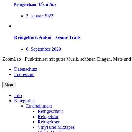
It´s a Sin
Reingeschaut:
2. Januar 2022
Reingehört: Aukai – Game Trails
6. September 2020
ZoomLab - Funktioniert mit guter Musik, schönen Dingen, Mate und
Datenschutz
Impressum
Menu
Info
Kategorien
Entertainment
Reingeschaut
Reingehört
Reingelesen
Vinyl und Mixtapes