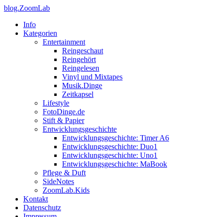
blog.ZoomLab
Info
Kategorien
Entertainment
Reingeschaut
Reingehört
Reingelesen
Vinyl und Mixtapes
Musik.Dinge
Zeitkapsel
Lifestyle
FotoDinge.de
Stift & Papier
Entwicklungsgeschichte
Entwicklungsgeschichte: Timer A6
Entwicklungsgeschichte: Duo1
Entwicklungsgeschichte: Uno1
Entwicklungsgeschichte: MaBook
Pflege & Duft
SideNotes
ZoomLab.Kids
Kontakt
Datenschutz
Impressum