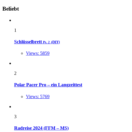
Widgets
Beliebt
1
Schlüsselbrett
(DIY)
Pt. 2
Views: 5859
2
Polar Pacer Pro – ein Langzeittest
Views: 5769
3
Radreise 2024 (FFM – MS)