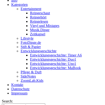
Info
Kategorien
Entertainment
Reingeschaut
Reingehört
Reingelesen
Vinyl und Mixtapes
Musik.Dinge
Zeitkapsel
Lifestyle
FotoDinge.de
Stift & Papier
Entwicklungsgeschichte
Entwicklungsgeschichte: Timer A6
Entwicklungsgeschichte: Duo1
Entwicklungsgeschichte: Uno1
Entwicklungsgeschichte: MaBook
Pflege & Duft
SideNotes
ZoomLab.Kids
Kontakt
Datenschutz
Impressum
Search: