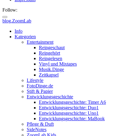
Follow:
blog.ZoomLab
ZoomLab
Info
Kategorien
//
Entertainment
Reingeschaut
pers.
Reingehört
Reingelesen
Blog
Vinyl und Mixtapes
Musik.Dinge
Zeitkapsel
Lifestyle
FotoDinge.de
Stift & Papier
Entwicklungsgeschichte
Entwicklungsgeschichte: Timer A6
Entwicklungsgeschichte: Duo1
Entwicklungsgeschichte: Uno1
Entwicklungsgeschichte: MaBook
Pflege & Duft
SideNotes
ZoomLab.Kids