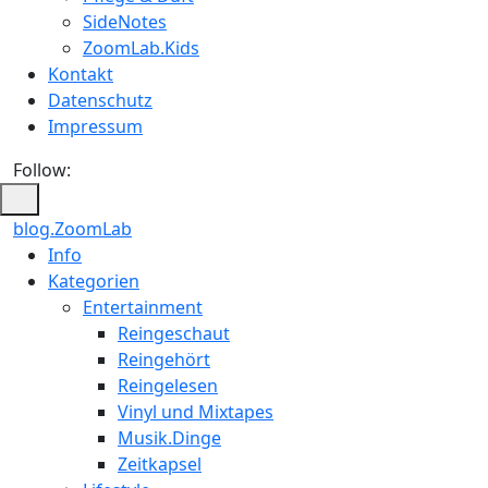
SideNotes
ZoomLab.Kids
Kontakt
Datenschutz
Impressum
Follow:
blog.ZoomLab
ZoomLab
Info
Kategorien
//
Entertainment
pers.
Reingeschaut
Reingehört
Blog
Reingelesen
Vinyl und Mixtapes
Musik.Dinge
Zeitkapsel