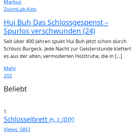
Markus
ZoomLab.Kids
Hui Buh Das Schlossgespenst –
Spurlos verschwunden (24)
Seit über 400 Jahren spukt Hui Buh jetzt schon durch
Schloss Burgeck. Jede Nacht zur Geisterstunde klettert
es aus der alten, vermoderten Holztruhe, die in […]
Mehr
202
Widgets
Beliebt
1
Schlüsselbrett
(DIY)
Pt. 2
Views: 5851