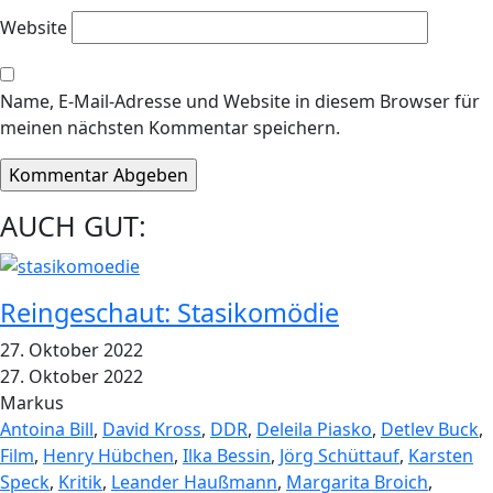
Website
Name, E-Mail-Adresse und Website in diesem Browser für
meinen nächsten Kommentar speichern.
AUCH GUT:
Reingeschaut: Stasikomödie
27. Oktober 2022
27. Oktober 2022
Markus
Antoina Bill
,
David Kross
,
DDR
,
Deleila Piasko
,
Detlev Buck
,
Film
,
Henry Hübchen
,
Ilka Bessin
,
Jörg Schüttauf
,
Karsten
Speck
,
Kritik
,
Leander Haußmann
,
Margarita Broich
,