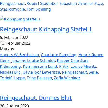
Reingeschaut
,
Robert Stadlober
,
Sebastian Zimmler
,
Stasi
,
Stasikomödie
,
Tom Schilling
Reingeschaut: Kidnapping Staffel 1
5. Februar 2022
13. Februar 2022
Markus
Anders W. Berthelsen
,
Charlotte Rampling
,
Henrik Ruben
Genz
,
Johanne Louise Schmidt
,
Kasper Gaardsøe
,
Kidnapping
,
Kommissarin Lund
,
Kritik
,
Louise Mieritz
,
Nicolas Bro
,
Olivia Joof Lewerissa
,
Reingeschaut
,
Serie
,
Torleif Hoppe
,
Trine Pallesen
,
Zofia Wichlacz
Reingeschaut: Dünnes Blut
20. August 2020