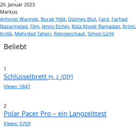
20. Januar 2023
Markus
Antonio Wannek
,
Burak Yiğit
,
Dünnes Blut
,
Fard
,
Farhad
Nazarinejad
,
Film
,
Jenny Eichin
,
Kida Khodr Ramadan
,
Krimi
,
Kritik
,
Mehrdad Taheri
,
Reingeschaut
,
Simon Licht
Widgets
Beliebt
1
Schlüsselbrett
(DIY)
Pt. 2
Views: 5847
2
Polar Pacer Pro – ein Langzeittest
Views: 5769