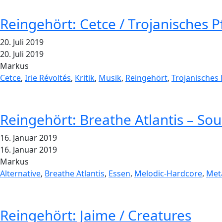
Reingehört: Cetce / Trojanisches P
20. Juli 2019
20. Juli 2019
Markus
Cetce
,
Irie Révoltés
,
Kritik
,
Musik
,
Reingehört
,
Trojanisches 
Reingehört: Breathe Atlantis – So
16. Januar 2019
16. Januar 2019
Markus
Alternative
,
Breathe Atlantis
,
Essen
,
Melodic-Hardcore
,
Met
Reingehört: Jaime / Creatures