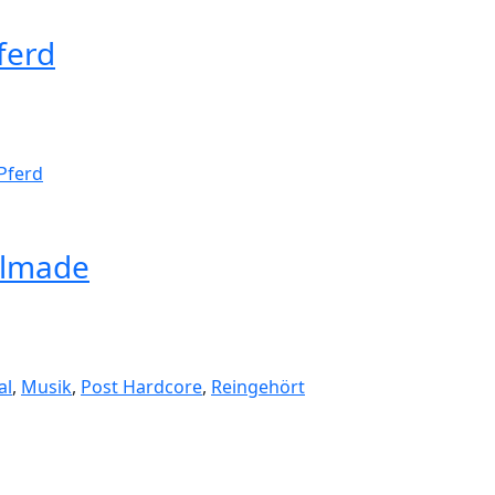
ferd
Pferd
ulmade
al
,
Musik
,
Post Hardcore
,
Reingehört