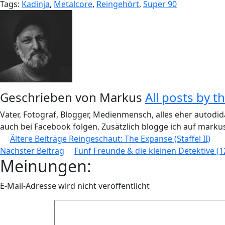
Tags:
Kadinja
,
Metalcore
,
Reingehört
,
Super 90
Geschrieben von
Markus
All posts by t
Vater, Fotograf, Blogger, Medienmensch, alles eher autodid
auch bei Facebook folgen. Zusätzlich blogge ich auf markus
Beitragsnavigation
Ältere Beiträge
Reingeschaut: The Expanse (Staffel II)
Nächster Beitrag
Fünf Freunde & die kleinen Detektive (1
Meinungen:
E-Mail-Adresse wird nicht veröffentlicht