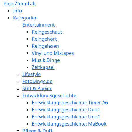
blog.ZoomLab
Info
Kategorien
Entertainment
Reingeschaut
Reingehört
Reingelesen
Vinyl und Mixtapes
Musik.Dinge
Zeitkapsel
Lifestyle
FotoDinge.de
Stift & Papier
Entwicklungsgeschichte
Entwicklungsgeschichte: Timer A6
Entwicklungsgeschichte: Duo1
Entwicklungsgeschichte: Uno1
Entwicklungsgeschichte: MaBook
Pflege & Duft