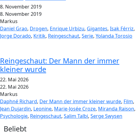
8. November 2019
8. November 2019
Markus
Daniel Grao
,
Drogen
,
Enrique Urbizu
,
Gigantes
,
Isak Férriz
,
Jorge Dorado
,
Kritik
,
Reingeschaut
,
Serie
,
Yolanda Torosio
Reingeschaut: Der Mann der immer
kleiner wurde
22. Mai 2026
22. Mai 2026
Markus
Daphné Richard
,
Der Mann der immer kleiner wurde
,
Film
,
Jean Dujardin
,
Leonine
,
Marie-Josée Croze
,
Miranda Raison
,
Psychologie
,
Reingeschaut
,
Salim Talbi
,
Serge Swysen
Widgets
Beliebt