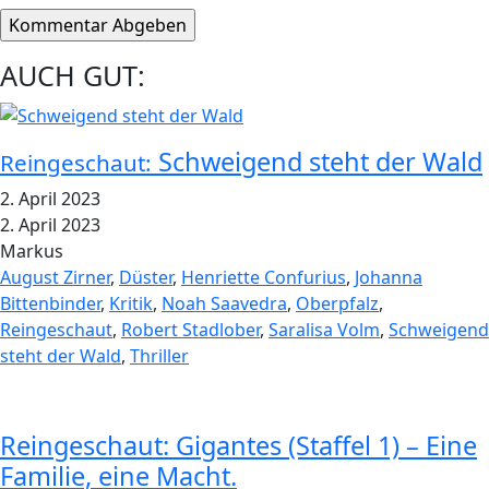
AUCH GUT:
Schweigend steht der Wald
Reingeschaut:
2. April 2023
2. April 2023
Markus
August Zirner
,
Düster
,
Henriette Confurius
,
Johanna
Bittenbinder
,
Kritik
,
Noah Saavedra
,
Oberpfalz
,
Reingeschaut
,
Robert Stadlober
,
Saralisa Volm
,
Schweigend
steht der Wald
,
Thriller
Reingeschaut: Gigantes (Staffel 1) – Eine
Familie, eine Macht.