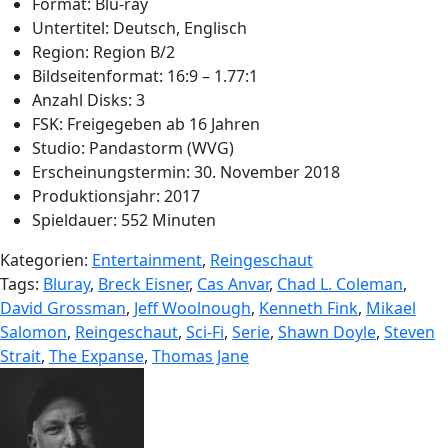
Format: Blu-ray
Untertitel: Deutsch, Englisch
Region: Region B/2
Bildseitenformat: 16:9 – 1.77:1
Anzahl Disks: 3
FSK: Freigegeben ab 16 Jahren
Studio: Pandastorm (WVG)
Erscheinungstermin: 30. November 2018
Produktionsjahr: 2017
Spieldauer: 552 Minuten
Kategorien:
Entertainment
,
Reingeschaut
Tags:
Bluray
,
Breck Eisner
,
Cas Anvar
,
Chad L. Coleman
,
David Grossman
,
Jeff Woolnough
,
Kenneth Fink
,
Mikael
Salomon
,
Reingeschaut
,
Sci-Fi
,
Serie
,
Shawn Doyle
,
Steven
Strait
,
The Expanse
,
Thomas Jane