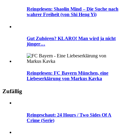
Reingelesen: Shaolin Mind – Die Suche nach
wahrer Freiheit (von Shi Heng Yi)
Gut Zuhören? KLARO! Man wird ja nicht
jünger…
Reingelesen: FC Bayern München, eine
Liebeserklärung von Markus Kavka
Zufällig
Reingeschaut: 24 Hours / Two Sides Of A
Crime (Serie)