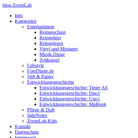
blog.ZoomLab
Info
Kategorien
Entertainment
Reingeschaut
Reingehört
Reingelesen
Vinyl und Mixtapes
Musik.Dinge
Zeitkapsel
Lifestyle
FotoDinge.de
Stift & Papier
Entwicklungsgeschichte
Entwicklungsgeschichte: Timer A6
Entwicklungsgeschichte: Duo1
Entwicklungsgeschichte: Uno1
Entwicklungsgeschichte: MaBook
Pflege & Duft
SideNotes
ZoomLab.Kids
Kontakt
Datenschutz
Impressum