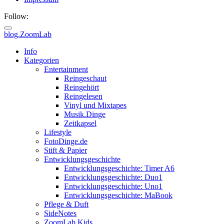
Follow:
blog.ZoomLab
ZoomLab
Info
Kategorien
//
Entertainment
Reingeschaut
pers.
Reingehört
Reingelesen
Blog
Vinyl und Mixtapes
Musik.Dinge
Zeitkapsel
Lifestyle
FotoDinge.de
Stift & Papier
Entwicklungsgeschichte
Entwicklungsgeschichte: Timer A6
Entwicklungsgeschichte: Duo1
Entwicklungsgeschichte: Uno1
Entwicklungsgeschichte: MaBook
Pflege & Duft
SideNotes
ZoomLab.Kids