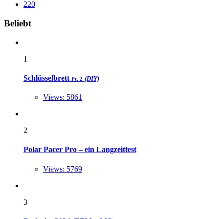
220
Widgets
Beliebt
1
Schlüsselbrett
(DIY)
Pt. 2
Views: 5861
2
Polar Pacer Pro – ein Langzeittest
Views: 5769
3