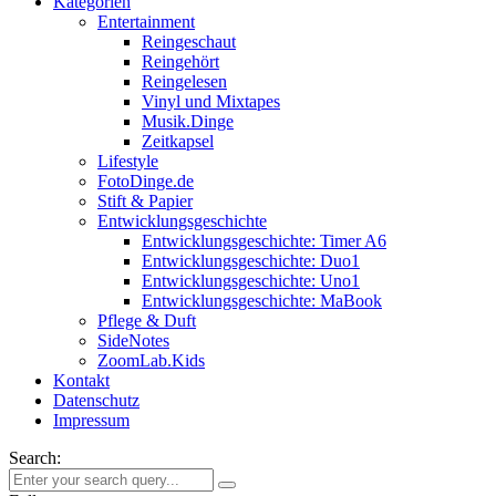
Kategorien
Entertainment
Reingeschaut
Reingehört
Reingelesen
Vinyl und Mixtapes
Musik.Dinge
Zeitkapsel
Lifestyle
FotoDinge.de
Stift & Papier
Entwicklungsgeschichte
Entwicklungsgeschichte: Timer A6
Entwicklungsgeschichte: Duo1
Entwicklungsgeschichte: Uno1
Entwicklungsgeschichte: MaBook
Pflege & Duft
SideNotes
ZoomLab.Kids
Kontakt
Datenschutz
Impressum
Search: