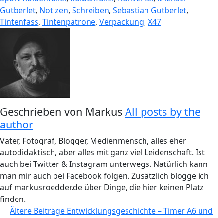
Gutberlet
,
Notizen
,
Schreiben
,
Sebastian Gutberlet
,
Tintenfass
,
Tintenpatrone
,
Verpackung
,
X47
Geschrieben von
Markus
All posts by the
author
Vater, Fotograf, Blogger, Medienmensch, alles eher
autodidaktisch, aber alles mit ganz viel Leidenschaft. Ist
auch bei Twitter & Instagram unterwegs. Natürlich kann
man mir auch bei Facebook folgen. Zusätzlich blogge ich
auf markusroedder.de über Dinge, die hier keinen Platz
finden.
Beitragsnavigation
Ältere Beiträge
Entwicklungsgeschichte – Timer A6 und