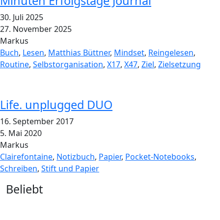
Minuten Erfolgstage Journal
30. Juli 2025
27. November 2025
Markus
Buch
,
Lesen
,
Matthias Büttner
,
Mindset
,
Reingelesen
,
Routine
,
Selbstorganisation
,
X17
,
X47
,
Ziel
,
Zielsetzung
Life. unplugged DUO
16. September 2017
5. Mai 2020
Markus
Clairefontaine
,
Notizbuch
,
Papier
,
Pocket-Notebooks
,
Schreiben
,
Stift und Papier
Widgets
Beliebt