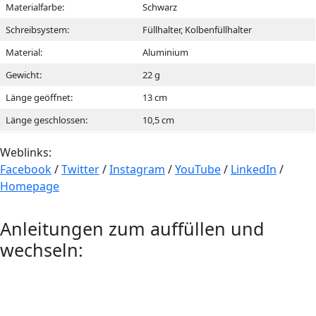
Materialfarbe:
Schwarz
Schreibsystem:
Füllhalter, Kolbenfüllhalter
Material:
Aluminium
Gewicht:
22 g
Länge geöffnet:
13 cm
Länge geschlossen:
10,5 cm
Weblinks:
Facebook
/
Twitter
/
Instagram
/
YouTube
/
LinkedIn
/
Homepage
Anleitungen zum auffüllen und
wechseln: