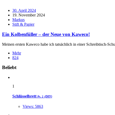
30. April 2024
19. November 2024
Markus
Stift & Papier
Ein Kolbenfüller – der Neue von Kaweco!
Meinen ersten Kaweco habe ich tatsächlich in einer Schreibtisch-Sch
Mehr
824
Widgets
Beliebt
1
Schlüsselbrett
(DIY)
Pt. 2
Views: 5863