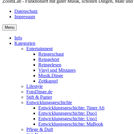
ZoomLab - Funktioniert mit guter Musik, schönen Dingen, Mate und
Datenschutz
Impressum
Menu
Info
Kategorien
Entertainment
Reingeschaut
Reingehört
Reingelesen
Vinyl und Mixtapes
Musik.Dinge
Zeitkapsel
Lifestyle
FotoDinge.de
Stift & Papier
Entwicklungsgeschichte
Entwicklungsgeschichte: Timer A6
Entwicklungsgeschichte: Duo1
Entwicklungsgeschichte: Uno1
Entwicklungsgeschichte: MaBook
Pflege & Duft