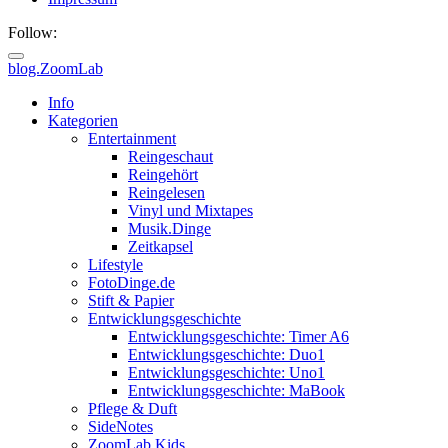
Follow:
blog.ZoomLab
ZoomLab
Info
Kategorien
//
Entertainment
Reingeschaut
pers.
Reingehört
Reingelesen
Blog
Vinyl und Mixtapes
Musik.Dinge
Zeitkapsel
Lifestyle
FotoDinge.de
Stift & Papier
Entwicklungsgeschichte
Entwicklungsgeschichte: Timer A6
Entwicklungsgeschichte: Duo1
Entwicklungsgeschichte: Uno1
Entwicklungsgeschichte: MaBook
Pflege & Duft
SideNotes
ZoomLab.Kids