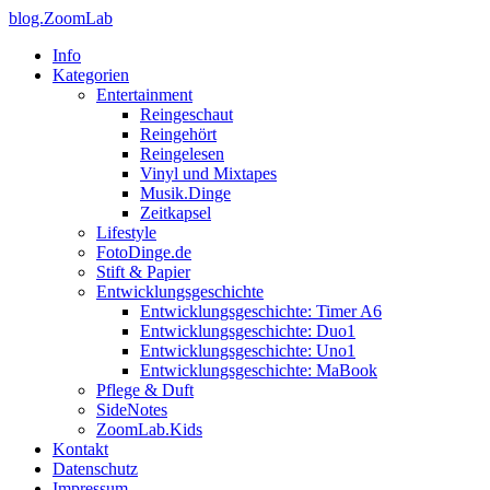
blog.ZoomLab
Info
Kategorien
Entertainment
Reingeschaut
Reingehört
Reingelesen
Vinyl und Mixtapes
Musik.Dinge
Zeitkapsel
Lifestyle
FotoDinge.de
Stift & Papier
Entwicklungsgeschichte
Entwicklungsgeschichte: Timer A6
Entwicklungsgeschichte: Duo1
Entwicklungsgeschichte: Uno1
Entwicklungsgeschichte: MaBook
Pflege & Duft
SideNotes
ZoomLab.Kids
Kontakt
Datenschutz
Impressum