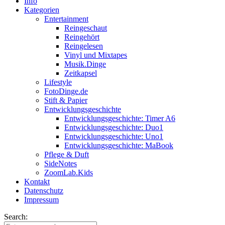
Info
Kategorien
Entertainment
Reingeschaut
Reingehört
Reingelesen
Vinyl und Mixtapes
Musik.Dinge
Zeitkapsel
Lifestyle
FotoDinge.de
Stift & Papier
Entwicklungsgeschichte
Entwicklungsgeschichte: Timer A6
Entwicklungsgeschichte: Duo1
Entwicklungsgeschichte: Uno1
Entwicklungsgeschichte: MaBook
Pflege & Duft
SideNotes
ZoomLab.Kids
Kontakt
Datenschutz
Impressum
Search: