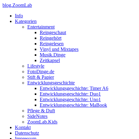
blog.ZoomLab
Info
Kategorien
Entertainment
Reingeschaut
Reingehört
Reingelesen
Vinyl und Mixtapes
Musik.Dinge
Zeitkapsel
Lifestyle
FotoDinge.de
Stift & Papier
Entwicklungsgeschichte
Entwicklungsgeschichte: Timer A6
Entwicklungsgeschichte: Duo1
Entwicklungsgeschichte: Uno1
Entwicklungsgeschichte: MaBook
Pflege & Duft
SideNotes
ZoomLab.Kids
Kontakt
Datenschutz
Impressum