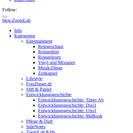
Follow:
blog.ZoomLab
ZoomLab
Info
Kategorien
//
Entertainment
Reingeschaut
pers.
Reingehört
Reingelesen
Blog
Vinyl und Mixtapes
Musik.Dinge
Zeitkapsel
Lifestyle
FotoDinge.de
Stift & Papier
Entwicklungsgeschichte
Entwicklungsgeschichte: Timer A6
Entwicklungsgeschichte: Duo1
Entwicklungsgeschichte: Uno1
Entwicklungsgeschichte: MaBook
Pflege & Duft
SideNotes
ZoomLab.Kids