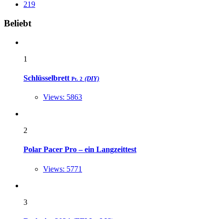
219
Widgets
Beliebt
1
Schlüsselbrett
(DIY)
Pt. 2
Views: 5863
2
Polar Pacer Pro – ein Langzeittest
Views: 5771
3