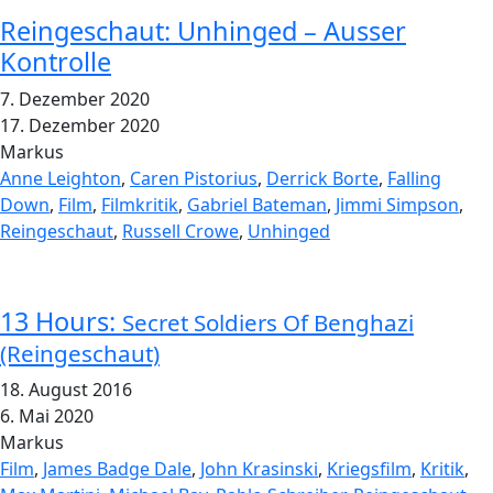
Reingeschaut: Unhinged – Ausser
Kontrolle
7. Dezember 2020
17. Dezember 2020
Markus
Anne Leighton
,
Caren Pistorius
,
Derrick Borte
,
Falling
Down
,
Film
,
Filmkritik
,
Gabriel Bateman
,
Jimmi Simpson
,
Reingeschaut
,
Russell Crowe
,
Unhinged
13 Hours:
Secret Soldiers Of Benghazi
(Reingeschaut)
18. August 2016
6. Mai 2020
Markus
Film
,
James Badge Dale
,
John Krasinski
,
Kriegsfilm
,
Kritik
,