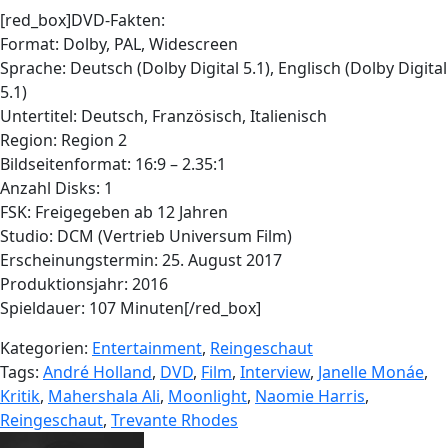
[red_box]DVD-Fakten:
Format: Dolby, PAL, Widescreen
Sprache: Deutsch (Dolby Digital 5.1), Englisch (Dolby Digital
5.1)
Untertitel: Deutsch, Französisch, Italienisch
Region: Region 2
Bildseitenformat: 16:9 – 2.35:1
Anzahl Disks: 1
FSK: Freigegeben ab 12 Jahren
Studio: DCM (Vertrieb Universum Film)
Erscheinungstermin: 25. August 2017
Produktionsjahr: 2016
Spieldauer: 107 Minuten[/red_box]
Kategorien:
Entertainment
,
Reingeschaut
Tags:
André Holland
,
DVD
,
Film
,
Interview
,
Janelle Monáe
,
Kritik
,
Mahershala Ali
,
Moonlight
,
Naomie Harris
,
Reingeschaut
,
Trevante Rhodes