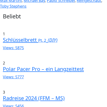
Max Martini
,
Michael Bay
,
Pablo Schreiber
,
Reingeschaut
,
Toby Stephens
Widgets
Beliebt
1
Schlüsselbrett
(DIY)
Pt. 2
Views: 5875
2
Polar Pacer Pro – ein Langzeittest
Views: 5777
3
Radreise 2024 (FFM – MS)
Views: 5456