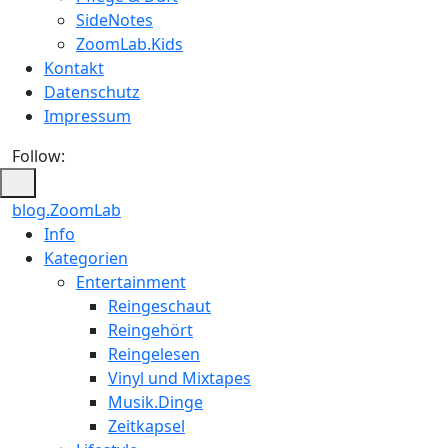
SideNotes
ZoomLab.Kids
Kontakt
Datenschutz
Impressum
Follow:
blog.ZoomLab
ZoomLab
Info
Kategorien
//
Entertainment
pers.
Reingeschaut
Reingehört
Blog
Reingelesen
Vinyl und Mixtapes
Musik.Dinge
Zeitkapsel