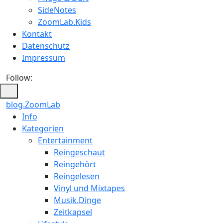
SideNotes
ZoomLab.Kids
Kontakt
Datenschutz
Impressum
Follow:
blog.ZoomLab
ZoomLab
Info
Kategorien
//
Entertainment
pers.
Reingeschaut
Reingehört
Blog
Reingelesen
Vinyl und Mixtapes
Musik.Dinge
Zeitkapsel