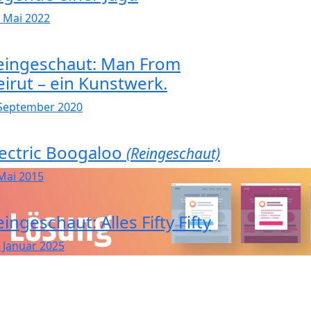
. Mai 2022
eingeschaut: Man From
eirut – ein Kunstwerk.
 September 2020
lectric Boogaloo
(Reingeschaut)
 Mai 2015
ingeschaut: Alles Fifty Fifty
. Januar 2025