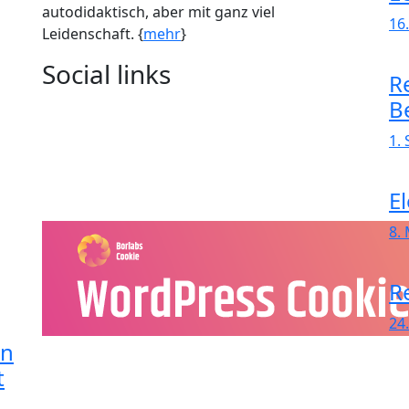
autodidaktisch, aber mit ganz viel
16
Leidenschaft. {
mehr
}
Social links
R
B
1.
E
8.
Re
24
in
t