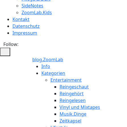
SideNotes
ZoomLab.Kids
Kontakt
Datenschutz
Impressum
Follow:
blog.ZoomLab
ZoomLab
Info
Kategorien
//
Entertainment
Reingeschaut
pers.
Reingehört
Reingelesen
Blog
Vinyl und Mixtapes
Musik.Dinge
Zeitkapsel