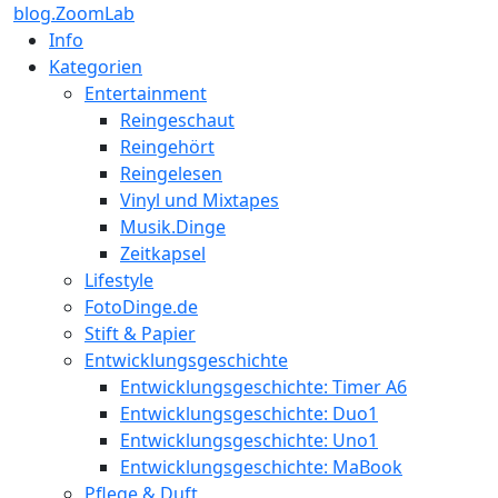
blog.ZoomLab
Info
Kategorien
Entertainment
Reingeschaut
Reingehört
Reingelesen
Vinyl und Mixtapes
Musik.Dinge
Zeitkapsel
Lifestyle
FotoDinge.de
Stift & Papier
Entwicklungsgeschichte
Entwicklungsgeschichte: Timer A6
Entwicklungsgeschichte: Duo1
Entwicklungsgeschichte: Uno1
Entwicklungsgeschichte: MaBook
Pflege & Duft