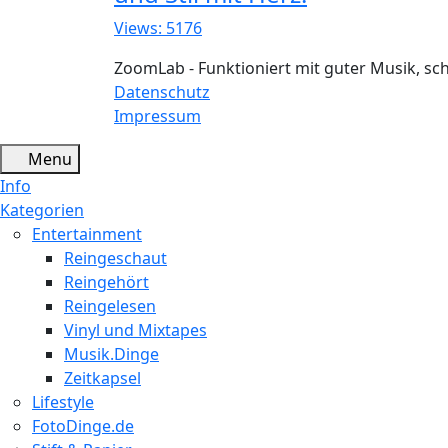
Views: 5176
ZoomLab - Funktioniert mit guter Musik, s
Datenschutz
Impressum
Menu
Info
Kategorien
Entertainment
Reingeschaut
Reingehört
Reingelesen
Vinyl und Mixtapes
Musik.Dinge
Zeitkapsel
Lifestyle
FotoDinge.de