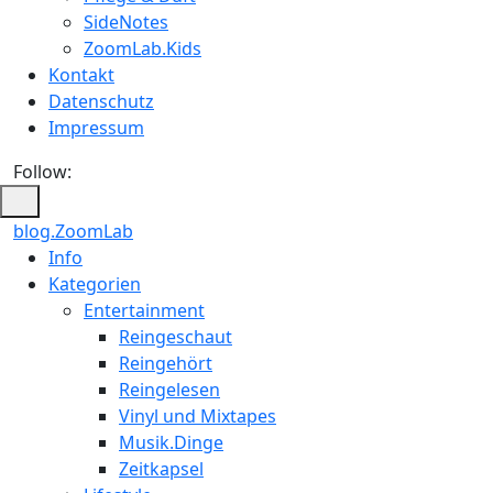
SideNotes
ZoomLab.Kids
Kontakt
Datenschutz
Impressum
Follow:
blog.ZoomLab
ZoomLab
Info
Kategorien
//
Entertainment
pers.
Reingeschaut
Reingehört
Blog
Reingelesen
Vinyl und Mixtapes
Musik.Dinge
Zeitkapsel