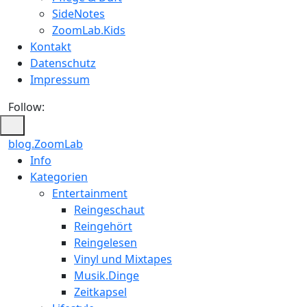
SideNotes
ZoomLab.Kids
Kontakt
Datenschutz
Impressum
Follow:
blog.ZoomLab
ZoomLab
Info
Kategorien
//
Entertainment
pers.
Reingeschaut
Reingehört
Blog
Reingelesen
Vinyl und Mixtapes
Musik.Dinge
Zeitkapsel