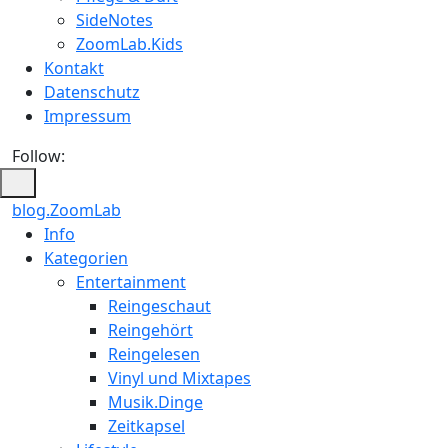
SideNotes
ZoomLab.Kids
Kontakt
Datenschutz
Impressum
Follow:
blog.ZoomLab
ZoomLab
Info
Kategorien
//
Entertainment
pers.
Reingeschaut
Reingehört
Blog
Reingelesen
Vinyl und Mixtapes
Musik.Dinge
Zeitkapsel