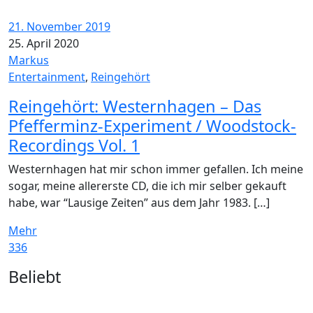
21. November 2019
25. April 2020
Markus
Entertainment
,
Reingehört
Reingehört: Westernhagen – Das
Pfefferminz-Experiment / Woodstock-
Recordings Vol. 1
Westernhagen hat mir schon immer gefallen. Ich meine
sogar, meine allererste CD, die ich mir selber gekauft
habe, war “Lausige Zeiten” aus dem Jahr 1983. […]
Mehr
336
Widgets
Beliebt