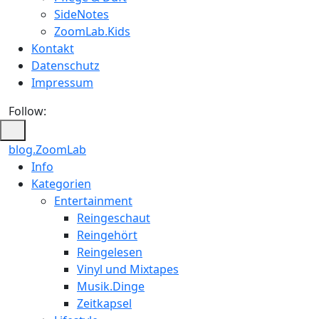
SideNotes
ZoomLab.Kids
Kontakt
Datenschutz
Impressum
Follow:
blog.ZoomLab
ZoomLab
Info
Kategorien
//
Entertainment
pers.
Reingeschaut
Reingehört
Blog
Reingelesen
Vinyl und Mixtapes
Musik.Dinge
Zeitkapsel