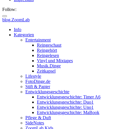
Follow:
blog.ZoomLab
ZoomLab
Info
Kategorien
//
Entertainment
Reingeschaut
pers.
Reingehört
Reingelesen
Blog
Vinyl und Mixtapes
Musik.Dinge
Zeitkapsel
Lifestyle
FotoDinge.de
Stift & Papier
Entwicklungsgeschichte
Entwicklungsgeschichte: Timer A6
Entwicklungsgeschichte: Duo1
Entwicklungsgeschichte: Uno1
Entwicklungsgeschichte: MaBook
Pflege & Duft
SideNotes
ZoomLab.Kids