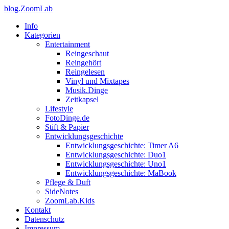
blog.ZoomLab
Info
Kategorien
Entertainment
Reingeschaut
Reingehört
Reingelesen
Vinyl und Mixtapes
Musik.Dinge
Zeitkapsel
Lifestyle
FotoDinge.de
Stift & Papier
Entwicklungsgeschichte
Entwicklungsgeschichte: Timer A6
Entwicklungsgeschichte: Duo1
Entwicklungsgeschichte: Uno1
Entwicklungsgeschichte: MaBook
Pflege & Duft
SideNotes
ZoomLab.Kids
Kontakt
Datenschutz
Impressum