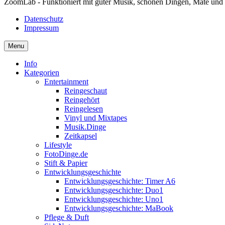
ZoomLab - Funktioniert mit guter Musik, schönen Dingen, Mate und
Datenschutz
Impressum
Menu
Info
Kategorien
Entertainment
Reingeschaut
Reingehört
Reingelesen
Vinyl und Mixtapes
Musik.Dinge
Zeitkapsel
Lifestyle
FotoDinge.de
Stift & Papier
Entwicklungsgeschichte
Entwicklungsgeschichte: Timer A6
Entwicklungsgeschichte: Duo1
Entwicklungsgeschichte: Uno1
Entwicklungsgeschichte: MaBook
Pflege & Duft