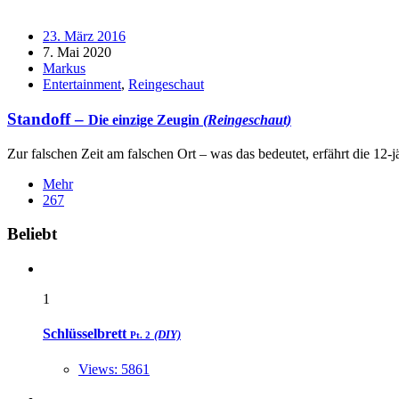
23. März 2016
7. Mai 2020
Markus
Entertainment
,
Reingeschaut
Standoff –
Die einzige Zeugin
(Reingeschaut)
Zur falschen Zeit am falschen Ort – was das bedeutet, erfährt die 1
Mehr
267
Widgets
Beliebt
1
Schlüsselbrett
(DIY)
Pt. 2
Views: 5861