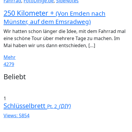
Fahrrad
,
FotoDinge.de
,
SideNotes
250 Kilometer +
(Von Emden nach
Münster, auf dem Emsradweg)
Wir hatten schon länger die Idee, mit dem Fahrrad mal
eine schöne Tour über mehrere Tage zu machen. Im
Mai haben wir uns dann entschieden, […]
Mehr
4279
Widgets
Beliebt
1
Schlüsselbrett
(DIY)
Pt. 2
Views: 5854