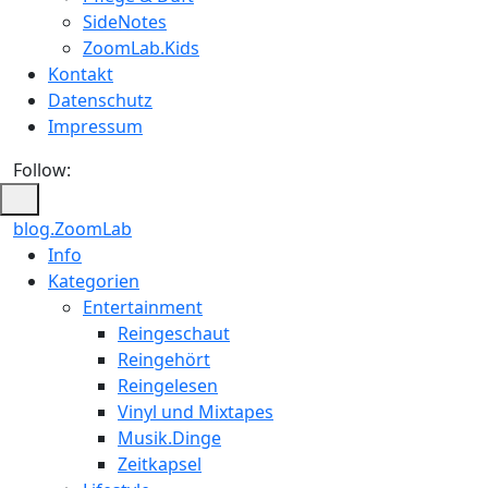
SideNotes
ZoomLab.Kids
Kontakt
Datenschutz
Impressum
Follow:
blog.ZoomLab
ZoomLab
Info
Kategorien
//
Entertainment
pers.
Reingeschaut
Reingehört
Blog
Reingelesen
Vinyl und Mixtapes
Musik.Dinge
Zeitkapsel