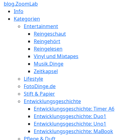
blog.ZoomLab
Info
Kategorien
Entertainment
Reingeschaut
Reingehört
Reingelesen
Vinyl und Mixtapes
Musik.Dinge
Zeitkapsel
Lifestyle
FotoDinge.de
Stift & Papier
Entwicklungsgeschichte
Entwicklungsgeschichte: Timer A6
Entwicklungsgeschichte: Duo1
Entwicklungsgeschichte: Uno1
Entwicklungsgeschichte: MaBook
Pflege & Duft