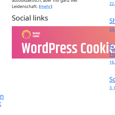
autodidaktisch, aber mit ganz viel
22
Leidenschaft. {
mehr
}
Social links
S
23
F
H
16.
Sc
3. 
in
t