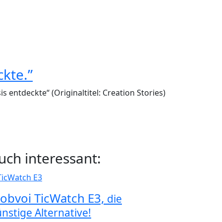
kte.”
 entdeckte“ (Originaltitel: Creation Stories)
uch interessant:
obvoi TicWatch E3,
die
nstige Alternative!