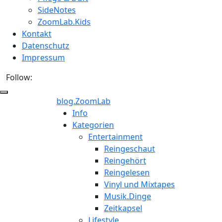
SideNotes
ZoomLab.Kids
Kontakt
Datenschutz
Impressum
Follow:
blog.ZoomLab
ZoomLab
Info
Kategorien
//
Entertainment
Reingeschaut
pers.
Reingehört
Reingelesen
Blog
Vinyl und Mixtapes
Musik.Dinge
Zeitkapsel
Lifestyle