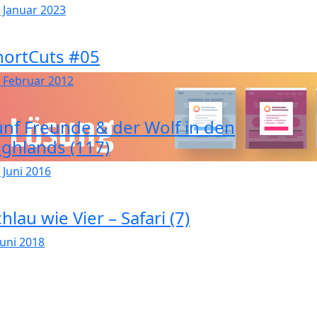
. Januar 2023
hortCuts #05
. Februar 2012
ünf Freunde & der Wolf in den
ighlands (117)
 Juni 2016
hlau wie Vier – Safari (7)
Juni 2018