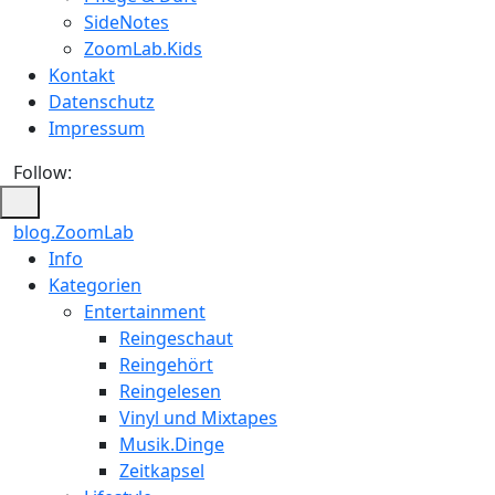
SideNotes
ZoomLab.Kids
Kontakt
Datenschutz
Impressum
Follow:
blog.ZoomLab
ZoomLab
Info
Kategorien
//
Entertainment
pers.
Reingeschaut
Reingehört
Blog
Reingelesen
Vinyl und Mixtapes
Musik.Dinge
Zeitkapsel