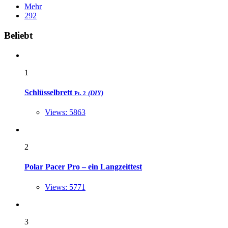
Mehr
292
Widgets
Beliebt
1
Schlüsselbrett
(DIY)
Pt. 2
Views: 5863
2
Polar Pacer Pro – ein Langzeittest
Views: 5771
3