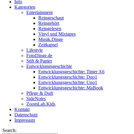
Info
Kategorien
Entertainment
Reingeschaut
Reingehört
Reingelesen
Vinyl und Mixtapes
Musik.Dinge
Zeitkapsel
Lifestyle
FotoDinge.de
Stift & Papier
Entwicklungsgeschichte
Entwicklungsgeschichte: Timer A6
Entwicklungsgeschichte: Duo1
Entwicklungsgeschichte: Uno1
Entwicklungsgeschichte: MaBook
Pflege & Duft
SideNotes
ZoomLab.Kids
Kontakt
Datenschutz
Impressum
Search: