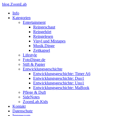
blog.ZoomLab
Info
Kategorien
Entertainment
Reingeschaut
Reingehört
Reingelesen
Vinyl und Mixtapes
Musik.Dinge
Zeitkapsel
Lifestyle
FotoDinge.de
Stift & Papier
Entwicklungsgeschichte
Entwicklungsgeschichte: Timer A6
Entwicklungsgeschichte: Duo1
Entwicklungsgeschichte: Uno1
Entwicklungsgeschichte: MaBook
Pflege & Duft
SideNotes
ZoomLab.Kids
Kontakt
Datenschutz
Impressum