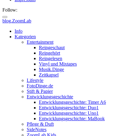
Follow:
blog.ZoomLab
ZoomLab
Info
Kategorien
//
Entertainment
Reingeschaut
pers.
Reingehört
Reingelesen
Blog
Vinyl und Mixtapes
Musik.Dinge
Zeitkapsel
Lifestyle
FotoDinge.de
Stift & Papier
Entwicklungsgeschichte
Entwicklungsgeschichte: Timer A6
Entwicklungsgeschichte: Duo1
Entwicklungsgeschichte: Uno1
Entwicklungsgeschichte: MaBook
Pflege & Duft
SideNotes
ZoomLab.Kids