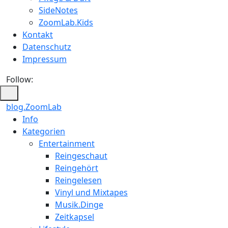
SideNotes
ZoomLab.Kids
Kontakt
Datenschutz
Impressum
Follow:
blog.ZoomLab
ZoomLab
Info
Kategorien
//
Entertainment
pers.
Reingeschaut
Reingehört
Blog
Reingelesen
Vinyl und Mixtapes
Musik.Dinge
Zeitkapsel