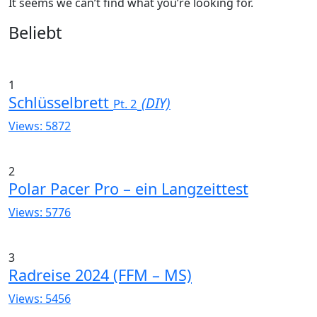
It seems we can’t find what you’re looking for.
Widgets
Beliebt
1
Schlüsselbrett
(DIY)
Pt. 2
Views: 5872
2
Polar Pacer Pro – ein Langzeittest
Views: 5776
3
Radreise 2024 (FFM – MS)
Views: 5456