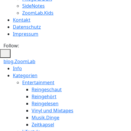
SideNotes
ZoomLab.Kids
Kontakt
Datenschutz
Impressum
Follow:
blog.ZoomLab
ZoomLab
Info
Kategorien
//
Entertainment
pers.
Reingeschaut
Reingehört
Blog
Reingelesen
Vinyl und Mixtapes
Musik.Dinge
Zeitkapsel