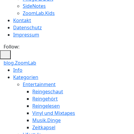
SideNotes
ZoomLab.Kids
Kontakt
Datenschutz
Impressum
Follow:
blog.ZoomLab
ZoomLab
Info
Kategorien
//
Entertainment
pers.
Reingeschaut
Reingehört
Blog
Reingelesen
Vinyl und Mixtapes
Musik.Dinge
Zeitkapsel