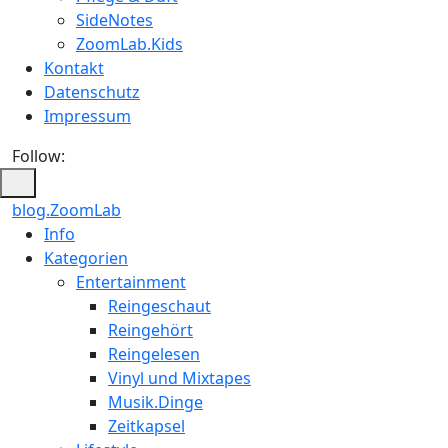
SideNotes
ZoomLab.Kids
Kontakt
Datenschutz
Impressum
Follow:
blog.ZoomLab
ZoomLab
Info
Kategorien
//
Entertainment
pers.
Reingeschaut
Reingehört
Blog
Reingelesen
Vinyl und Mixtapes
Musik.Dinge
Zeitkapsel