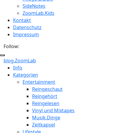
SideNotes
ZoomLab.Kids
Kontakt
Datenschutz
Impressum
Follow:
blog.ZoomLab
ZoomLab
Info
Kategorien
//
Entertainment
pers.
Reingeschaut
Reingehört
Blog
Reingelesen
Vinyl und Mixtapes
Musik.Dinge
Zeitkapsel
Lifestyle