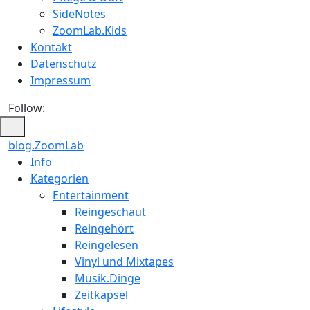
SideNotes
ZoomLab.Kids
Kontakt
Datenschutz
Impressum
Follow:
blog.ZoomLab
ZoomLab
Info
Kategorien
//
Entertainment
pers.
Reingeschaut
Reingehört
Blog
Reingelesen
Vinyl und Mixtapes
Musik.Dinge
Zeitkapsel