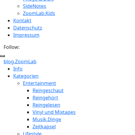
SideNotes
ZoomLab.Kids
Kontakt
Datenschutz
Impressum
Follow:
blog.ZoomLab
ZoomLab
Info
Kategorien
//
Entertainment
pers.
Reingeschaut
Reingehört
Blog
Reingelesen
Vinyl und Mixtapes
Musik.Dinge
Zeitkapsel
Lifestyle