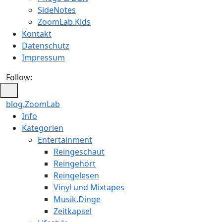
SideNotes
ZoomLab.Kids
Kontakt
Datenschutz
Impressum
Follow:
blog.ZoomLab
ZoomLab
Info
Kategorien
//
Entertainment
pers.
Reingeschaut
Reingehört
Blog
Reingelesen
Vinyl und Mixtapes
Musik.Dinge
Zeitkapsel