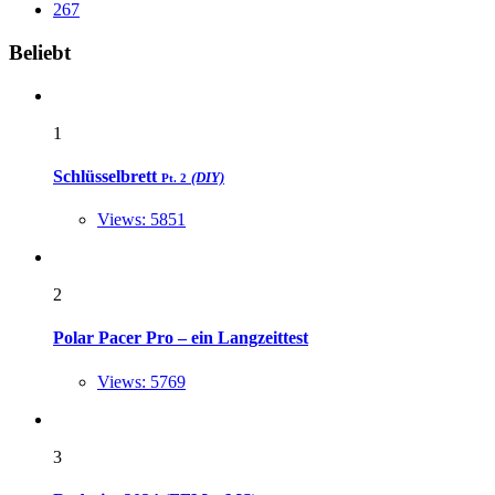
267
Widgets
Beliebt
1
Schlüsselbrett
(DIY)
Pt. 2
Views: 5851
2
Polar Pacer Pro – ein Langzeittest
Views: 5769
3