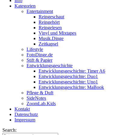
Info
Kategorien
Entertainment
Reingeschaut
Reingehört
Reingelesen
Vinyl und Mixtapes
Musik.Dinge
Zeitkapsel
Lifestyle
FotoDinge.de
Stift & Papier
Entwicklungsgeschichte
Entwicklungsgeschichte: Timer A6
Entwicklungsgeschichte: Duo1
Entwicklungsgeschichte: Uno1
Entwicklungsgeschichte: MaBook
Pflege & Duft
SideNotes
ZoomLab.Kids
Kontakt
Datenschutz
Impressum
Search: