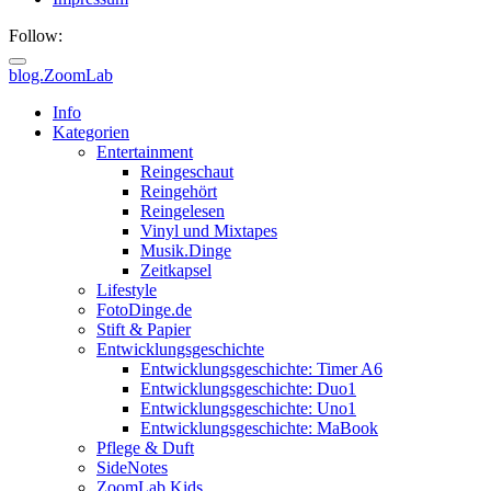
Follow:
blog.ZoomLab
ZoomLab
Info
Kategorien
//
Entertainment
Reingeschaut
pers.
Reingehört
Reingelesen
Blog
Vinyl und Mixtapes
Musik.Dinge
Zeitkapsel
Lifestyle
FotoDinge.de
Stift & Papier
Entwicklungsgeschichte
Entwicklungsgeschichte: Timer A6
Entwicklungsgeschichte: Duo1
Entwicklungsgeschichte: Uno1
Entwicklungsgeschichte: MaBook
Pflege & Duft
SideNotes
ZoomLab.Kids