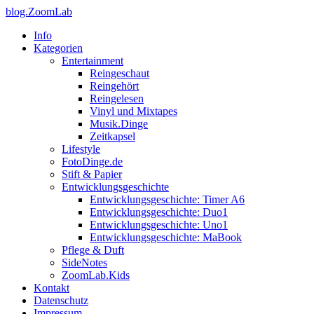
blog.ZoomLab
Info
Kategorien
Entertainment
Reingeschaut
Reingehört
Reingelesen
Vinyl und Mixtapes
Musik.Dinge
Zeitkapsel
Lifestyle
FotoDinge.de
Stift & Papier
Entwicklungsgeschichte
Entwicklungsgeschichte: Timer A6
Entwicklungsgeschichte: Duo1
Entwicklungsgeschichte: Uno1
Entwicklungsgeschichte: MaBook
Pflege & Duft
SideNotes
ZoomLab.Kids
Kontakt
Datenschutz
Impressum