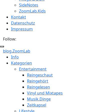
SideNotes
ZoomLab.Kids
Kontakt
Datenschutz
Impressum
Follow:
blog.ZoomLab
ZoomLab
Info
Kategorien
//
Entertainment
pers.
Reingeschaut
Reingehört
Blog
Reingelesen
Vinyl und Mixtapes
Musik.Dinge
Zeitkapsel
Lifestyle