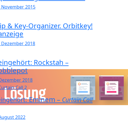
. November 2015
lip & Key-Organizer. Orbitkey!
anzeige
. Dezember 2018
eingehört: Rockstah –
obblepot
 Dezember 2018
Eminem –
ingehört:
Curtain Call
 August 2022