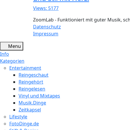
Views: 5177
ZoomLab - Funktioniert mit guter Musik, s
Datenschutz
Impressum
Menu
Info
Kategorien
Entertainment
Reingeschaut
Reingehört
Reingelesen
Vinyl und Mixtapes
Musik.Dinge
Zeitkapsel
Lifestyle
FotoDinge.de