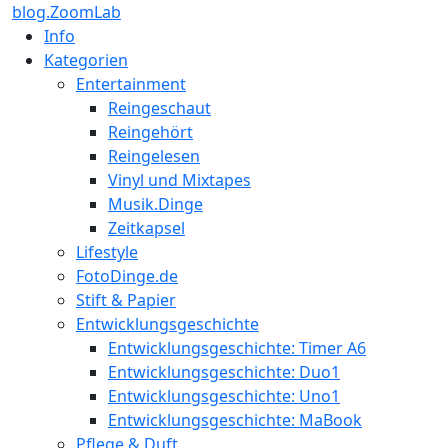
blog.ZoomLab
Info
Kategorien
Entertainment
Reingeschaut
Reingehört
Reingelesen
Vinyl und Mixtapes
Musik.Dinge
Zeitkapsel
Lifestyle
FotoDinge.de
Stift & Papier
Entwicklungsgeschichte
Entwicklungsgeschichte: Timer A6
Entwicklungsgeschichte: Duo1
Entwicklungsgeschichte: Uno1
Entwicklungsgeschichte: MaBook
Pflege & Duft