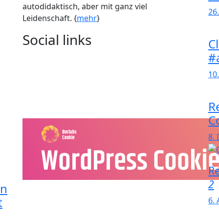
autodidaktisch, aber mit ganz viel
26
Leidenschaft. {
mehr
}
Social links
C
#
10
R
C
8.
Re
2
in
t
6.