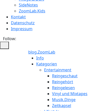
SideNotes
ZoomLab.Kids
Kontakt
Datenschutz
Impressum
Follow:
blog.ZoomLab
ZoomLab
Info
Kategorien
//
Entertainment
Reingeschaut
pers.
Reingehört
Reingelesen
Blog
Vinyl und Mixtapes
Musik.Dinge
Zeitkapsel