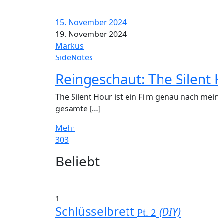
15. November 2024
19. November 2024
Markus
SideNotes
Reingeschaut: The Silent
The Silent Hour ist ein Film genau nach mei
gesamte […]
Mehr
303
Widgets
Beliebt
1
Schlüsselbrett
(DIY)
Pt. 2