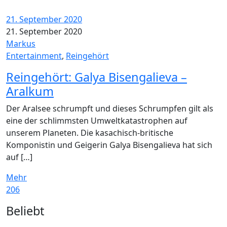
21. September 2020
21. September 2020
Markus
Entertainment
,
Reingehört
Reingehört: Galya Bisengalieva –
Aralkum
Der Aralsee schrumpft und dieses Schrumpfen gilt als
eine der schlimmsten Umweltkatastrophen auf
unserem Planeten. Die kasachisch-britische
Komponistin und Geigerin Galya Bisengalieva hat sich
auf […]
Mehr
206
Widgets
Beliebt