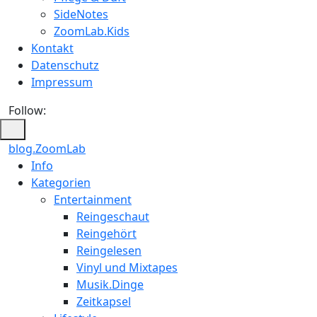
SideNotes
ZoomLab.Kids
Kontakt
Datenschutz
Impressum
Follow:
blog.ZoomLab
ZoomLab
Info
Kategorien
//
Entertainment
pers.
Reingeschaut
Reingehört
Blog
Reingelesen
Vinyl und Mixtapes
Musik.Dinge
Zeitkapsel